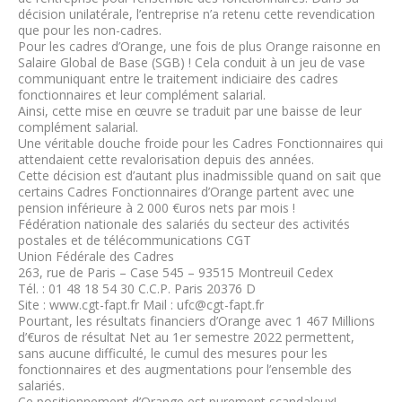
décision unilatérale, l’entreprise n’a retenu cette revendication
que pour les non-cadres.
Pour les cadres d’Orange, une fois de plus Orange raisonne en
Salaire Global de Base (SGB) ! Cela conduit à un jeu de vase
communiquant entre le traitement indiciaire des cadres
fonctionnaires et leur complément salarial.
Ainsi, cette mise en œuvre se traduit par une baisse de leur
complément salarial.
Une véritable douche froide pour les Cadres Fonctionnaires qui
attendaient cette revalorisation depuis des années.
Cette décision est d’autant plus inadmissible quand on sait que
certains Cadres Fonctionnaires d’Orange partent avec une
pension inférieure à 2 000 €uros nets par mois !
Fédération nationale des salariés du secteur des activités
postales et de télécommunications CGT
Union Fédérale des Cadres
263, rue de Paris – Case 545 – 93515 Montreuil Cedex
Tél. : 01 48 18 54 30 C.C.P. Paris 20376 D
Site : www.cgt-fapt.fr Mail : ufc@cgt-fapt.fr
Pourtant, les résultats financiers d’Orange avec 1 467 Millions
d’€uros de résultat Net au 1er semestre 2022 permettent,
sans aucune difficulté, le cumul des mesures pour les
fonctionnaires et des augmentations pour l’ensemble des
salariés.
Ce positionnement d’Orange est purement scandaleux!