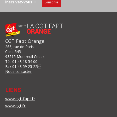
inscrivez-vous !!
S'inscrire
CGT Fapt Orange
263, rue de Paris
Case 545
93515 Montreuil Cedex
Tél.
01 48 18 54 00
Fax
01 48 59 25 22

Nous contacter
LIENS
www.cgt-fapt.fr
www.cgt.fr