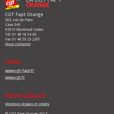
CGT Fapt Orange
263, rue de Paris
Case 545
93515 Montreuil Cedex
Tél.
01 48 18 54 00
Fax
01 48 59 25 22

Nous contacter
LIENS
www.cgt-fapt.fr
www.cgt.fr
INFOS LÉGALES
Mentions légales et crédits
© CGT Fapt Orange 2017