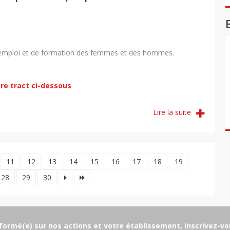
d’emploi et de formation des femmes et des hommes.
re tract ci-dessous
Lire la suite
11
12
13
14
15
16
17
18
19
28
29
30
formé(e) sur nos actions et votre établissement, inscrivez-vou