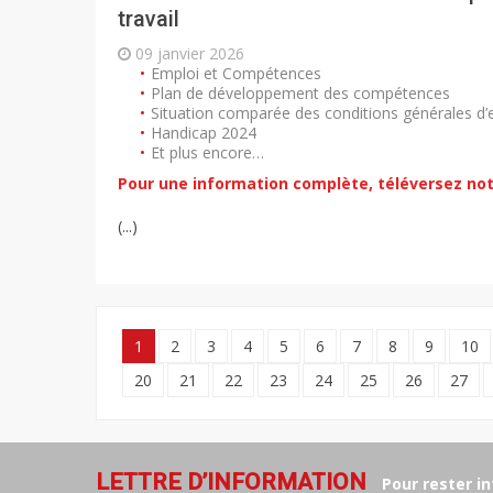
travail
09 janvier 2026
Emploi et Compétences
Plan de développement des compétences
Situation comparée des conditions générales 
Handicap 2024
Et plus encore…
Pour une information complète, téléversez not
(...)
1
2
3
4
5
6
7
8
9
10
20
21
22
23
24
25
26
27
LETTRE D’INFORMATION
Pour rester in