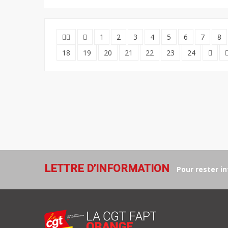
1
2
3
4
5
6
7
8
18
19
20
21
22
23
24
LETTRE D’INFORMATION
Pour rester in