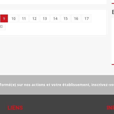
9
10
11
12
13
14
15
16
17
formé(e) sur nos actions et votre établissement, inscrivez-vou
LIENS
IN