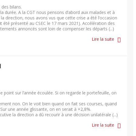
 des bilans.
dans la durée. A la CGT nous pensons d’abord aux malades et à
 la direction, nous avons vus que cette crise a été l’occasion
it été présenté au CSEC le 17 mars 2021). Accélération des
rutements annoncés sont loin de compenser les départs (...)
Lire la suite
1
e point sur l’année écoulée. Si on regarde le portefeuille, on
ement non. On le voit bien quand on fait ses courses, quand
. Sur une année glissante, on en serait à +2,8%.
ve la direction a dû recourir à une décision unilatérale (...)
Lire la suite