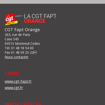
CGT Fapt Orange
263, rue de Paris
Case 545
93515 Montreuil Cedex
Tél.
01 48 18 54 00
Fax
01 48 59 25 22

Nous contacter
LIENS
www.cgt-fapt.fr
www.cgt.fr
INFOS LÉGALES