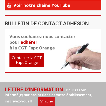
Voir notre chaîne YouTube
BULLETIN DE CONTACT ADHÉSION
Vous souhaitez nous contacter
pour
adhérer
à la CGT Fapt Orange
Contacter la CGT
Fapt Orange
LETTRE D’INFORMATION
Pour rester
informé(e) sur nos actions et votre établissement,
inscrivez-vous !!
S'inscrire