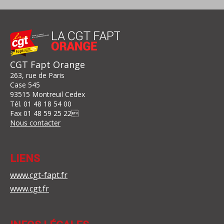
CGT Fapt Orange
263, rue de Paris
Case 545
93515 Montreuil Cedex
Tél.
01 48 18 54 00
Fax
01 48 59 25 22

Nous contacter
LIENS
www.cgt-fapt.fr
www.cgt.fr